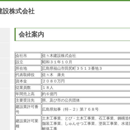
建設株式会社
会社案内
会社吊
佐々木建設株式会社
設立
昭和３１年１０月
所在地
広島県福山市田尻町３５１３番地３
代表取締役
佐々木 康夫
資本金
２０８０万円
従業員数
１８人
年間売上高
約６億円
主要受注先
県、及び市の公共団体
建設業許可番
広島県知事（特－２）第７６８号
号
土木工事業、とび・土木工事業、石工事業、鋼構造
建設業許可業
舗装工事業、しゅんせつ工事業、塗装工事業、水道
種
解体工事