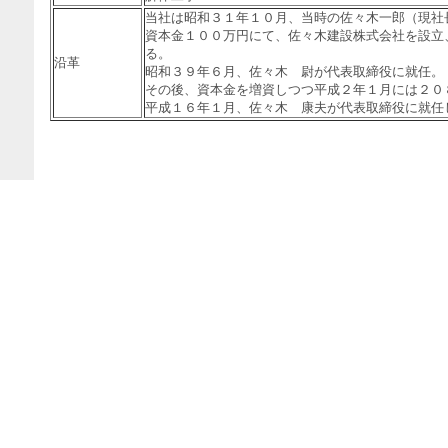
当社は昭和３１年１０月、当時の佐々木一郎（現社
資本金１００万円にて、佐々木建設株式会社を設立
る。
沿革
昭和３９年６月、佐々木 尉が代表取締役に就任。
その後、資本金を増資しつつ平成２年１月には２０
平成１６年１月、佐々木 康夫が代表取締役に就任