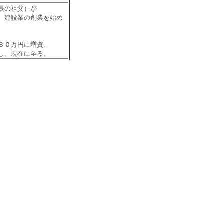
長の祖父）が
、建設業の創業を始め
８０万円に増資。
し、現在に至る。